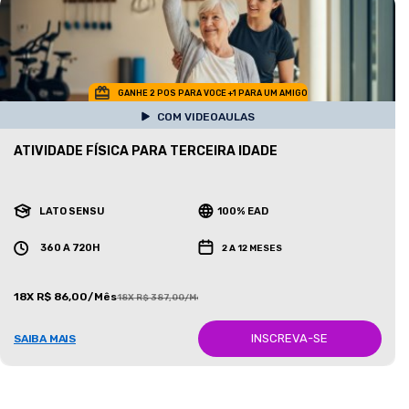
GANHE 2 POS PARA VOCE +1 PARA UM AMIGO
COM VIDEOAULAS
ATIVIDADE FÍSICA PARA TERCEIRA IDADE
LATO SENSU
100% EAD
360 A 720H
2 A 12 MESES
18X R$ 86,00/Mês
18X R$ 387,00/Mês
INSCREVA-SE
SAIBA MAIS