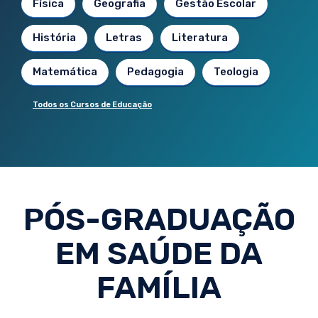
Física
Geografia
Gestão Escolar
História
Letras
Literatura
Matemática
Pedagogia
Teologia
Todos os Cursos de Educação
PÓS-GRADUAÇÃO
EM SAÚDE DA
FAMÍLIA