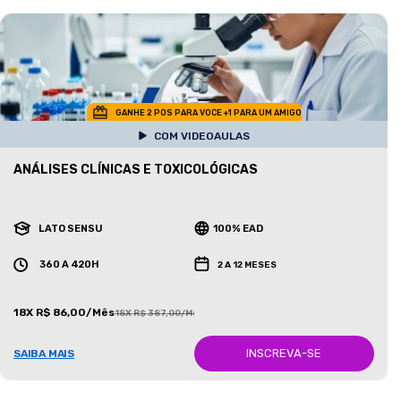
GANHE 2 POS PARA VOCE +1 PARA UM AMIGO
COM VIDEOAULAS
ANÁLISES CLÍNICAS E TOXICOLÓGICAS
LATO SENSU
100% EAD
360 A 420H
2 A 12 MESES
18X R$ 86,00/Mês
18X R$ 387,00/Mês
INSCREVA-SE
SAIBA MAIS