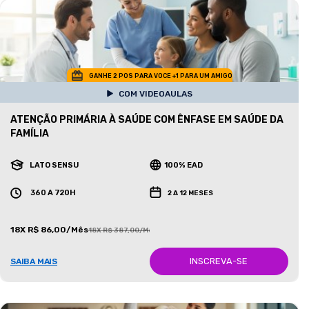
GANHE 2 POS PARA VOCE +1 PARA UM AMIGO
COM VIDEOAULAS
ATENÇÃO PRIMÁRIA À SAÚDE COM ÊNFASE EM SAÚDE DA
FAMÍLIA
LATO SENSU
100% EAD
360 A 720H
2 A 12 MESES
18X R$ 86,00/Mês
18X R$ 387,00/Mês
INSCREVA-SE
SAIBA MAIS