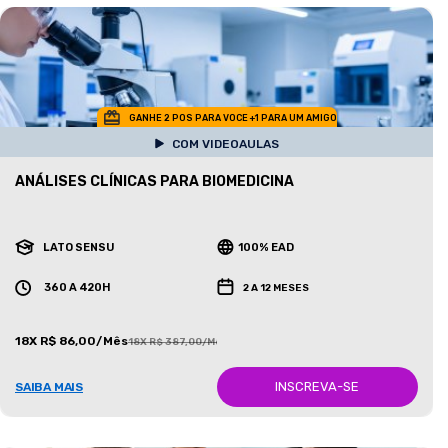
GANHE 2 POS PARA VOCE +1 PARA UM AMIGO
COM VIDEOAULAS
ANÁLISES CLÍNICAS PARA BIOMEDICINA
LATO SENSU
100% EAD
360 A 420H
2 A 12 MESES
18X R$ 86,00/Mês
18X R$ 387,00/Mês
INSCREVA-SE
SAIBA MAIS