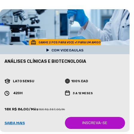
GANHE 2 POS PARA VOCE +1 PARA UM AMIGO
COM VIDEOAULAS
ANÁLISES CLÍNICAS E BIOTECNOLOGIA
LATO SENSU
100% EAD
420H
3 A 12 MESES
18X R$ 86,00/Mês
18X R$ 387,00/Mês
INSCREVA-SE
SAIBA MAIS