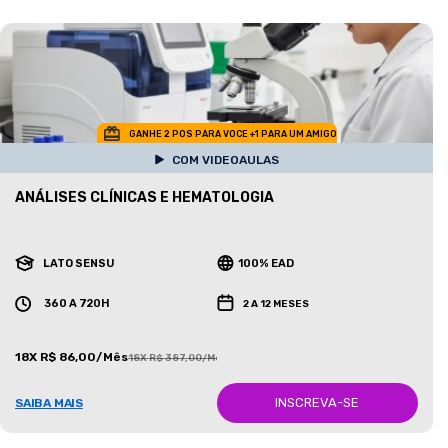
GANHE 2 POS PARA VOCE +1 PARA UM AMIGO
COM VIDEOAULAS
ANÁLISES CLÍNICAS E HEMATOLOGIA
LATO SENSU
100% EAD
360 A 720H
2 A 12 MESES
18X R$ 86,00/Mês
18X R$ 387,00/Mês
INSCREVA-SE
SAIBA MAIS