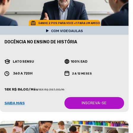
GANHE 2 POS PARA VOCE +1 PARA UM AMIGO
COM VIDEOAULAS
DOCÊNCIA NO ENSINO DE HISTÓRIA
LATO SENSU
100% EAD
360 A 720H
2 A 12 MESES
18X R$ 86,00/Mês
18X R$ 387,00/Mês
INSCREVA-SE
SAIBA MAIS