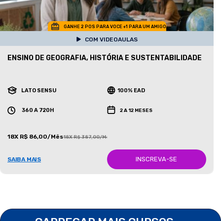
GANHE 2 POS PARA VOCE +1 PARA UM AMIGO
COM VIDEOAULAS
ENSINO DE GEOGRAFIA, HISTÓRIA E SUSTENTABILIDADE
LATO SENSU
100% EAD
360 A 720H
2 A 12 MESES
18X R$ 86,00/Mês
18X R$ 387,00/Mês
INSCREVA-SE
SAIBA MAIS