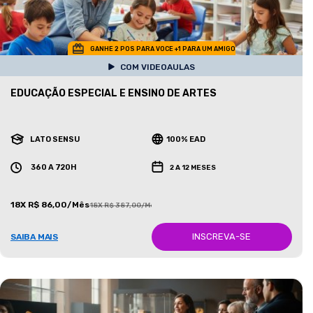
GANHE 2 POS PARA VOCE +1 PARA UM AMIGO
COM VIDEOAULAS
EDUCAÇÃO ESPECIAL E ENSINO DE ARTES
LATO SENSU
100% EAD
360 A 720H
2 A 12 MESES
18X R$ 86,00/Mês
18X R$ 387,00/Mês
INSCREVA-SE
SAIBA MAIS