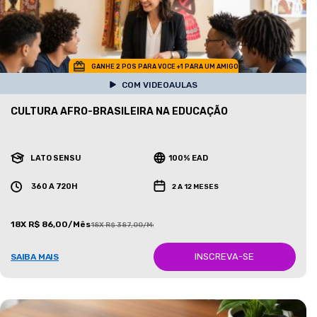
GANHE 2 POS PARA VOCE +1 PARA UM AMIGO
COM VIDEOAULAS
CULTURA AFRO-BRASILEIRA NA EDUCAÇÃO
LATO SENSU
100% EAD
360 A 720H
2 A 12 MESES
18X R$ 86,00/Mês
18X R$ 387,00/Mês
INSCREVA-SE
SAIBA MAIS