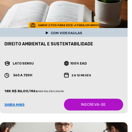
GANHE 2 POS PARA VOCE +1 PARA UM AMIGO
COM VIDEOAULAS
DIREITO AMBIENTAL E SUSTENTABILIDADE
LATO SENSU
100% EAD
360 A 720H
2 A 12 MESES
18X R$ 86,00/Mês
18X R$ 387,00/Mês
INSCREVA-SE
SAIBA MAIS