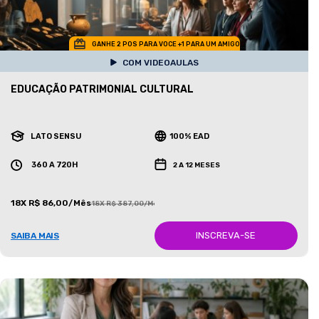
GANHE 2 POS PARA VOCE +1 PARA UM AMIGO
COM VIDEOAULAS
EDUCAÇÃO PATRIMONIAL CULTURAL
LATO SENSU
100% EAD
360 A 720H
2 A 12 MESES
18X R$ 86,00/Mês
18X R$ 387,00/Mês
INSCREVA-SE
SAIBA MAIS